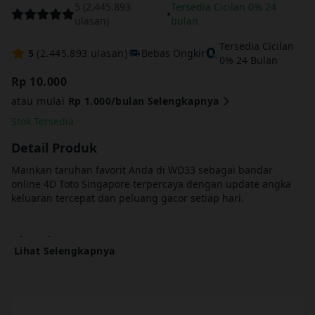
5 (2.445.893
Tersedia Cicilan 0% 24
•
ulasan)
bulan
Tersedia Cicilan
5
(2.445.893 ulasan)
Bebas Ongkir
0% 24 Bulan
Rp 10.000
atau mulai
Rp 1.000/bulan
Selengkapnya
Stok Tersedia
Detail Produk
Mainkan taruhan favorit Anda di WD33 sebagai bandar
online 4D Toto Singapore terpercaya dengan update angka
keluaran tercepat dan peluang gacor setiap hari.
Isi Kotak :
Lihat Selengkapnya
• iPhone dengan iOS 26.
• Kabel USB-C ke USB-C.
• Buku Manual dan dokumentasi lain.