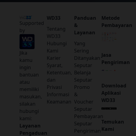
WD33
Panduan
Metode
Supported
&
Pembayaran
Tentang
by
Layanan
WD33
Hubungi
Yang
Kami
Sering
Jika
Jasa
Karier
Ditanyakan
kamu
Pengiriman
Syarat,
Seputar
ingin
Ketentuan,
Belanja
bantuan
dan
Seputar
atau
Download
Privasi
Promo
memiliki
Aplikasi
Informasi
&
masukan,
WD33
Keamanan
Voucher
silakan
Seputar
hubungi
Pembayaran
kami:
Temukan
Seputar
Layanan
Kami
Pengiriman
Pengaduan