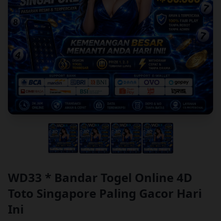
WD33 * Bandar Togel Online 4D
Toto Singapore Paling Gacor Hari
Ini