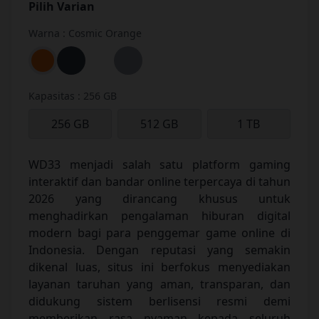
Pilih Varian
Warna : Cosmic Orange
Kapasitas : 256 GB
256 GB
512 GB
1 TB
WD33 menjadi salah satu platform gaming
interaktif dan bandar online terpercaya di tahun
2026 yang dirancang khusus untuk
menghadirkan pengalaman hiburan digital
modern bagi para penggemar game online di
Indonesia. Dengan reputasi yang semakin
dikenal luas, situs ini berfokus menyediakan
layanan taruhan yang aman, transparan, dan
didukung sistem berlisensi resmi demi
memberikan rasa nyaman kepada seluruh