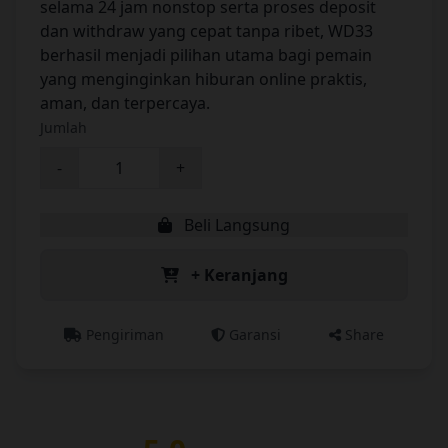
selama 24 jam nonstop serta proses deposit
dan withdraw yang cepat tanpa ribet, WD33
berhasil menjadi pilihan utama bagi pemain
yang menginginkan hiburan online praktis,
aman, dan terpercaya.
Jumlah
-
+
Beli Langsung
+ Keranjang
Pengiriman
Garansi
Share