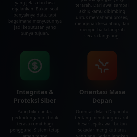
yang jelas dan bisa
terarah. Dari awal sampai
dijalankan. Bukan soal
akhir, kamu dibimbing
banyaknya data, tapi
untuk memahami proses,
bagaimana menyusunnya
mengenali kesalahan, dan
jadi keputusan yang
memperbaiki langkah
punya tujuan.
secara langsung.
Integritas &
Orientasi Masa
Proteksi Siber
Depan
Yang bikin beda,
Orientasi Masa Depan itu
perlindungan ini tidak
tentang membangun arah
terasa rumit bagi
besar sejak awal, bukan
pengguna. Sistem tetap
sekadar mengikuti arus
aman tanpa
yang ada. Setiap langkah