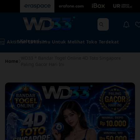
Kategori
Aktifkan Lokasimu Untuk Melihat Toko Terdekat
WD33 * Bandar Togel Online 4D Toto Singapore
Home
Paling Gacor Hari Ini