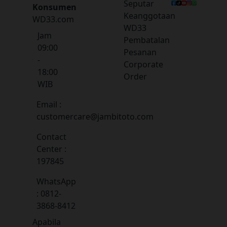
Seputar
Konsumen
Keanggotaan
WD33.com
WD33
Jam
Pembatalan
09:00
Pesanan
-
Corporate
18:00
Order
WIB
Email :
customercare@jambitoto.com
Contact
Center :
197845
WhatsApp
: 0812-
3868-8412
Apabila