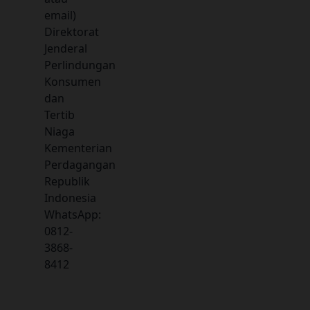
email)
Direktorat
Jenderal
Perlindungan
Konsumen
dan
Tertib
Niaga
Kementerian
Perdagangan
Republik
Indonesia
WhatsApp:
0812-
3868-
8412